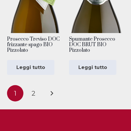
Prosecco Treviso DOC
Spumante Prosecco
frizzante spago BIO
DOC BRUT BIO
Pizzolato
Pizzolato
Leggi tutto
Leggi tutto
Paginazione
1
2
degli
articoli