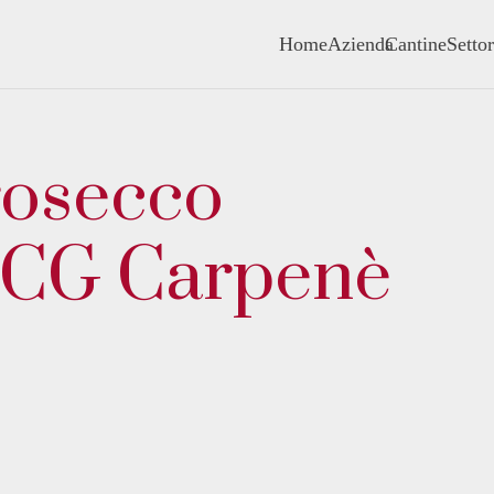
Home
Azienda
Cantine
Settor
osecco
OCG Carpenè