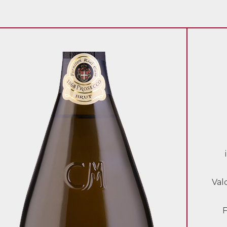
Val
F