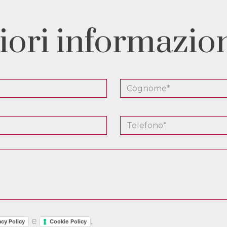
iori informazio
e
.
acy Policy
Cookie Policy