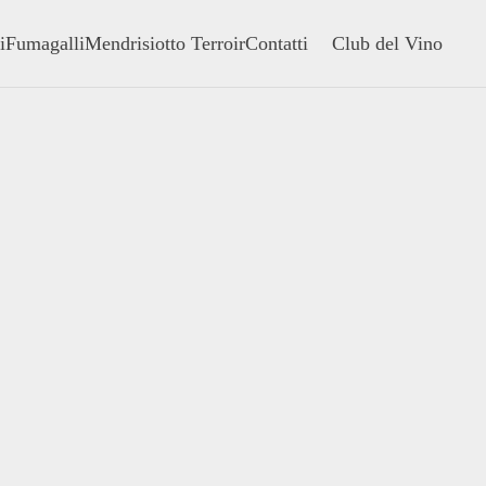
i
Fumagalli
Mendrisiotto Terroir
Contatti
Club del Vino