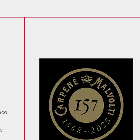
.
coli
ne