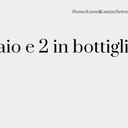
Home
Azienda
Cantine
Settor
aio e 2 in bottigl