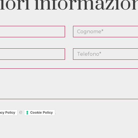
iori informazio
e
.
acy Policy
Cookie Policy