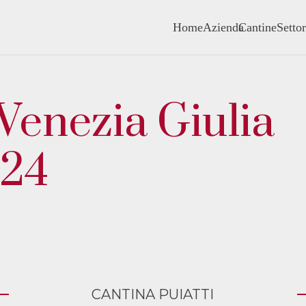
Home
Azienda
Cantine
Settor
 Venezia Giulia
024
CANTINA PUIATTI