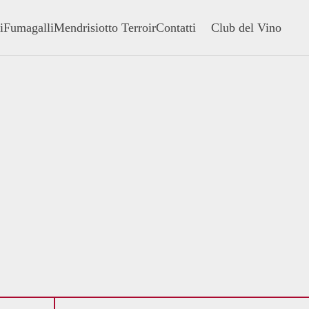
i
Fumagalli
Mendrisiotto Terroir
Contatti
Club del Vino