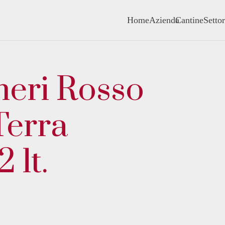
Home
Azienda
Cantine
Settor
heri Rosso
Terra
 lt.