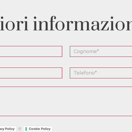
iori informazio
e
.
acy Policy
Cookie Policy