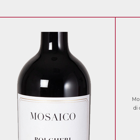
Mos
di