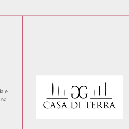
iale
ono