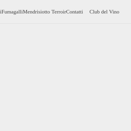
i
Fumagalli
Mendrisiotto Terroir
Contatti
Club del Vino