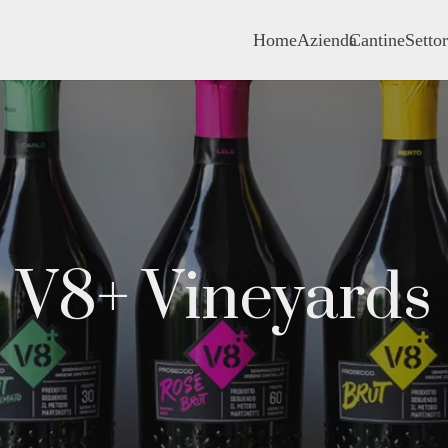
Home
Azienda
Cantine
Settor
V8+ Vineyards