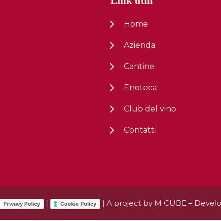
Link utili
Home
Azienda
Cantine
Enoteca
Club del vino
Contatti
|
| A project by
M CUBE
– Devel
Privacy Policy
Cookie Policy